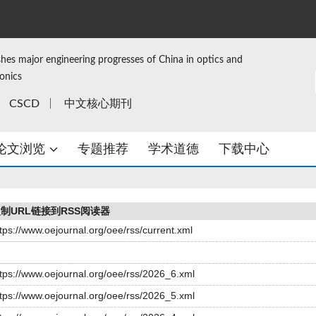
shes major engineering progresses of China in optics and
ronics
CSCD
中文核心期刊
论文浏览
专题推荐
学术道德
下载中心
制URL链接到RSS阅读器
tps://www.oejournal.org/oee/rss/current.xml
ttps://www.oejournal.org/oee/rss/2026_6.xml
ttps://www.oejournal.org/oee/rss/2026_5.xml