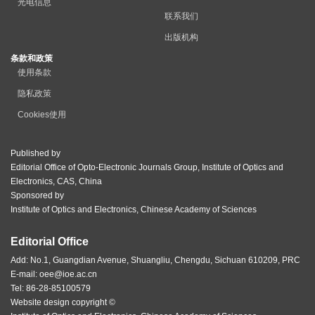
光电信息
联系我们
出版机构
条款和政策
使用条款
隐私政策
Cookies使用
Published by
Editorial Office of Opto-Electronic Journals Group, Institute of Optics and
Electronics, CAS, China
Sponsored by
Institute of Optics and Electronics, Chinese Academy of Sciences
Editorial Office
Add: No.1, Guangdian Avenue, Shuangliu, Chengdu, Sichuan 610209, PRC
E-mail:
oee@ioe.ac.cn
Tel: 86-28-85100579
Website design copyright ©