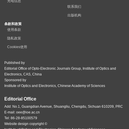
光电信息
联系我们
出版机构
条款和政策
使用条款
隐私政策
Cookies使用
Published by
Editorial Office of Opto-Electronic Journals Group, Institute of Optics and
Electronics, CAS, China
Sponsored by
Institute of Optics and Electronics, Chinese Academy of Sciences
Editorial Office
Add: No.1, Guangdian Avenue, Shuangliu, Chengdu, Sichuan 610209, PRC
E-mail:
oee@ioe.ac.cn
Tel: 86-28-85100579
Website design copyright ©