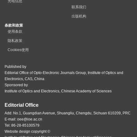
光电信息
联系我们
出版机构
条款和政策
使用条款
隐私政策
Cookies使用
Published by
Editorial Office of Opto-Electronic Journals Group, Institute of Optics and
Electronics, CAS, China
Sponsored by
Institute of Optics and Electronics, Chinese Academy of Sciences
Editorial Office
Add: No.1, Guangdian Avenue, Shuangliu, Chengdu, Sichuan 610209, PRC
E-mail:
oee@ioe.ac.cn
Tel: 86-28-85100579
Website design copyright ©