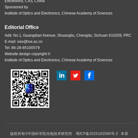
Electronics, CAS, China
Sponsored by
Institute of Optics and Electronics, Chinese Academy of Sciences
Editorial Office
Add: No.1, Guangdian Avenue, Shuangliu, Chengdu, Sichuan 610209, PRC
E-mail:
oee@ioe.ac.cn
Tel: 86-28-85100579
Website design copyright ©
Institute of Optics and Electronics, Chinese Academy of Sciences
版权所有©中国科学院光电技术研究所
蜀ICP备2025163580号-2
本系