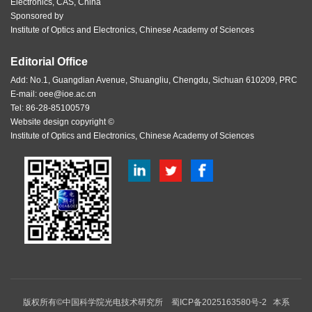
Electronics, CAS, China
Sponsored by
Institute of Optics and Electronics, Chinese Academy of Sciences
Editorial Office
Add: No.1, Guangdian Avenue, Shuangliu, Chengdu, Sichuan 610209, PRC
E-mail:
oee@ioe.ac.cn
Tel: 86-28-85100579
Website design copyright ©
Institute of Optics and Electronics, Chinese Academy of Sciences
版权所有©中国科学院光电技术研究所
蜀ICP备2025163580号-2
本系