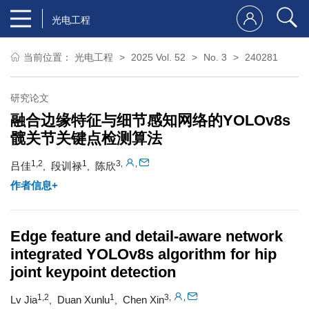
光电工程
当前位置：
光电工程
2025 Vol. 52
No. 3
240281
研究论文
融合边缘特征与细节感知网络的YOLOv8s
髋关节关键点检测算法
1,2
1
3
,
,
吕佳
段训禄
陈欣
,
,
作者信息+
Edge feature and detail-aware network
integrated YOLOv8s algorithm for hip
joint keypoint detection
1,2
1
3
,
,
Lv Jia
Duan Xunlu
Chen Xin
,
,