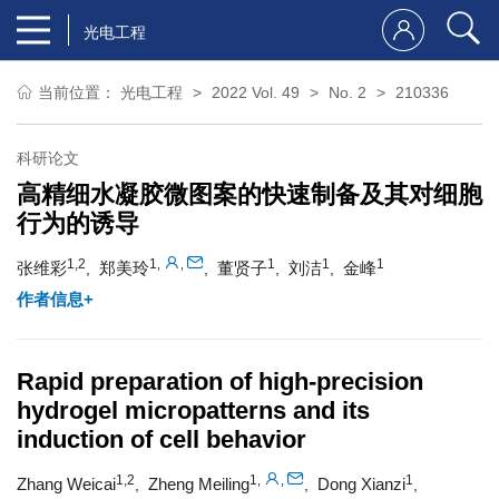
光电工程
当前位置：
光电工程
2022 Vol. 49
No. 2
210336
科研论文
高精细水凝胶微图案的快速制备及其对细胞
行为的诱导
1,2
1
1
1
1
,
,
张维彩
郑美玲
董贤子
刘洁
金峰
,
,
,
,
作者信息+
Rapid preparation of high-precision
hydrogel micropatterns and its
induction of cell behavior
1,2
1
1
,
,
Zhang Weicai
Zheng Meiling
Dong Xianzi
,
,
,