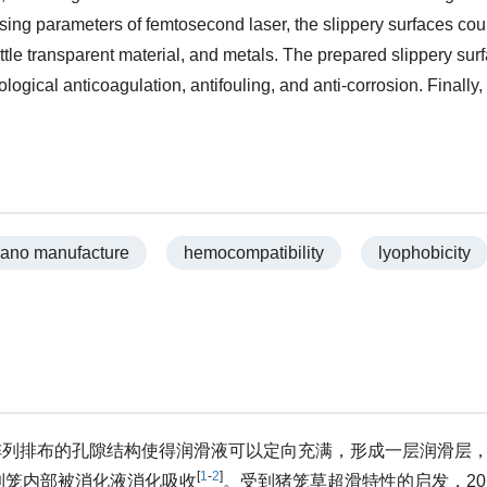
essing parameters of femtosecond laser, the slippery surfaces cou
ittle transparent material, and metals. The prepared slippery sur
logical anticoagulation, antifouling, and anti-corrosion. Finally,
nano manufacture
hemocompatibility
lyophobicity
阵列排布的孔隙结构使得润滑液可以定向充满，形成一层润滑层
[
1
-
2
]
到笼内部被消化液消化吸收
。受到猪笼草超滑特性的启发，20