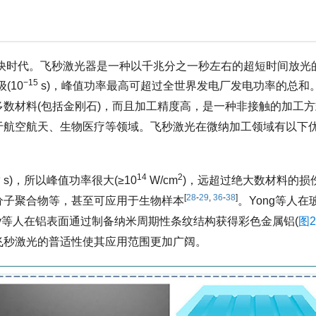
超快时代。飞秒激光器是一种以千兆分之一秒左右的超短时间放光
−15
(10
s)，峰值功率最高可超过全世界发电厂发电功率的总和
数材料(包括金刚石)，而且加工精度高，是一种非接触的加工方
于航空航天、生物医疗等领域。飞秒激光在微纳加工领域有以下
5
14
2
s)，所以峰值功率很大(≥10
W/cm
)，远超过绝大数材料的损
[
28
-
29
,
36
-
38
]
分子聚合物等，甚至可应用于生物样本
。Yong等人
byev等人在铝表面通过制备纳米周期性条纹结构获得彩色金属铝(
图2
飞秒激光的普适性使其应用范围更加广阔。