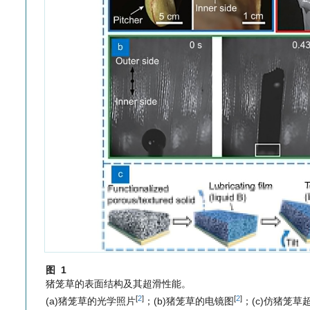
图 1
猪笼草的表面结构及其超滑性能。
[
2
]
[
2
]
(a)猪笼草的光学照片
；(b)猪笼草的电镜图
；(c)仿猪笼