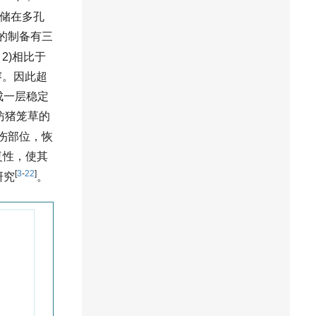
存储在多孔
面的制备有三
2)相比于
溶。因此超
成一层稳定
仿猪笼草的
伤部位，恢
复性，使其
[
3
-
22
]
研究
。