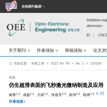
光电期刊集群
Publishes maj
electronics
EI
CSC
关于期刊
作者须知
审稿须知
论文浏
当前位置：
光电工程
2022 Vol. 49
No. 1
210326
综述
仿生超滑表面的飞秒激光微纳制造及应用
1,2
1,2
1,2
2,3
2,3
2,3
,
,
杨青
成扬
方政
张嘉亮
侯洵
陈烽
,
,
,
,
,
作者信息+