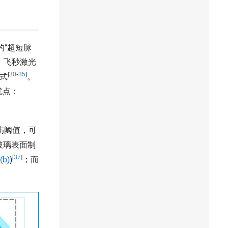
的“超短脉
。飞秒激光
[
30
-
35
]
式
。
优点：
伤阈值，可
在玻璃表面制
[
37
]
(b)
)
；而