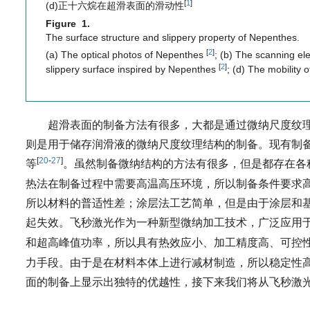
[
1
]
(d)正十六烷在超滑表面的滑动性
Figure 1.
The surface structure and slippery property of Nepenthes.
[
2
]
(a) The optical photos of Nepenthes
; (b) The scanning e
[
2
]
slippery surface inspired by Nepenthes
; (d) The mobility 
超滑表面的制备方法有很多，大都是通过微纳尺度纹
则是用于储存润滑液的微纳尺度纹理结构的制备。现有制
[
20
-
27
]
等
。虽然制备微纳结构的方法有很多，但是都存在各
热法在制备过程中需要高温高压环境，所以制备条件要求
所以材料的普适性差；涂层法工艺简单，但是由于涂层和
起失效。飞秒激光作为一种新型微纳加工技术，广泛应用
和超高峰值功率，所以具有热效应小、加工精度高、可控
力手段。由于是在材料本体上进行减材制造，所以稳定性
面的制备上显示出独特的优越性，接下来我们将从飞秒激