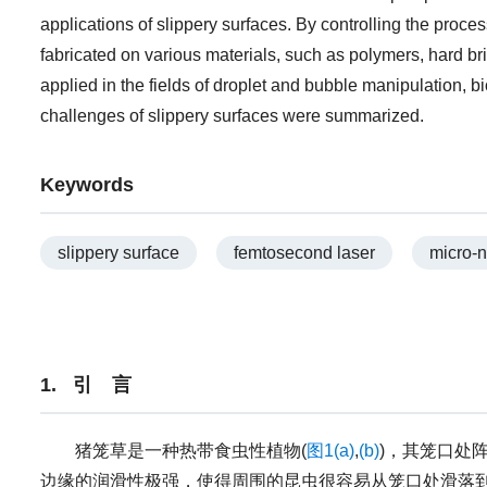
applications of slippery surfaces. By controlling the proc
fabricated on various materials, such as polymers, hard br
applied in the fields of droplet and bubble manipulation, bio
challenges of slippery surfaces were summarized.
Keywords
slippery surface
femtosecond laser
micro-
1. 引 言
猪笼草是一种热带食虫性植物(
图1(a)
,
(b)
)，其笼口处
边缘的润滑性极强，使得周围的昆虫很容易从笼口处滑落