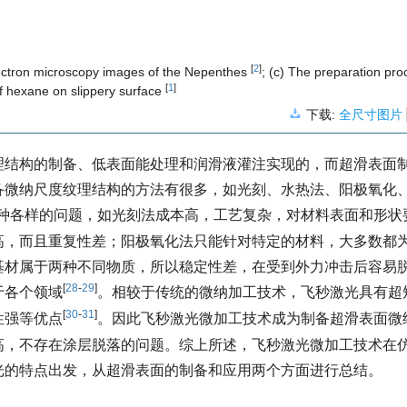
[
2
]
lectron microscopy images of the Nepenthes
; (c) The preparation pro
[
1
]
of hexane on slippery surface
下载:
全尺寸图片
理结构的制备、低表面能处理和润滑液灌注实现的，而超滑表面
备微纳尺度纹理结构的方法有很多，如光刻、水热法、阳极氧化
种各样的问题，如光刻法成本高，工艺复杂，对材料表面和形状
高，而且重复性差；阳极氧化法只能针对特定的材料，大多数都
基材属于两种不同物质，所以稳定性差，在受到外力冲击后容易
[
28
-
29
]
于各个领域
。相较于传统的微纳加工技术，飞秒激光具有超
[
30
-
31
]
性强等优点
。因此飞秒激光微加工技术成为制备超滑表面微
高，不存在涂层脱落的问题。综上所述，飞秒激光微加工技术在
光的特点出发，从超滑表面的制备和应用两个方面进行总结。