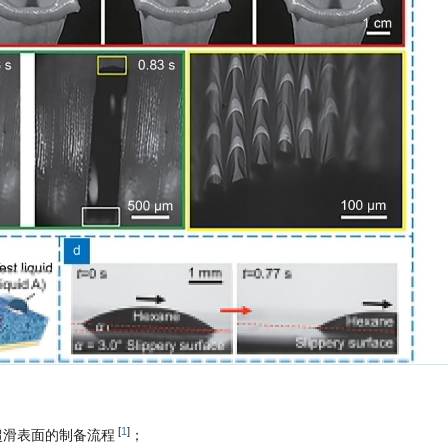
[
1
]
草超滑表面的制备流程
；