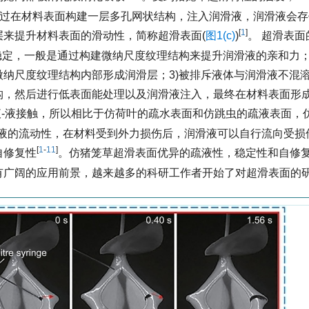
通过在材料表面构建一层多孔网状结构，注入润滑液，润滑液会
[
1
]
来提升材料表面的滑动性，简称超滑表面(
图1(c)
)
。 超滑表
稳定，一般是通过构建微纳尺度纹理结构来提升润滑液的亲和力；
纳尺度纹理结构内部形成润滑层；3)被排斥液体与润滑液不混
构，然后进行低表面能处理以及润滑液注入，最终在材料表面形
-液接触，所以相比于仿荷叶的疏水表面和仿跳虫的疏液表面，
滑液的流动性，在材料受到外力损伤后，润滑液可以自行流向受损
[
1
-
11
]
自修复性
。仿猪笼草超滑表面优异的疏液性，稳定性和自修
有广阔的应用前景，越来越多的科研工作者开始了对超滑表面的