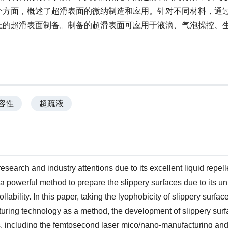
个方面，概述了超滑表面的微纳制造和应用。针对不同材料，通
上的超滑表面制备。制备的超滑表面可应用于液滴、气泡操控、
容性
超疏液
search and industry attentions due to its excellent liquid repell
 a powerful method to prepare the slippery surfaces due to its un
lability. In this paper, taking the lyophobicity of slippery surfac
ring technology as a method, the development of slippery surf
, including the femtosecond laser mico/nano-manufacturing an