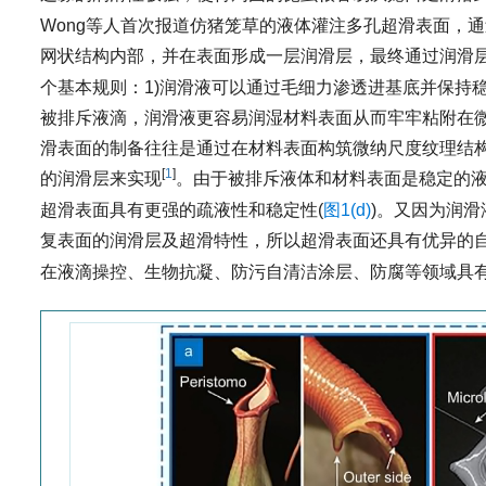
Wong等人首次报道仿猪笼草的液体灌注多孔超滑表面，
网状结构内部，并在表面形成一层润滑层，最终通过润滑层
个基本规则：1)润滑液可以通过毛细力渗透进基底并保持
被排斥液滴，润滑液更容易润湿材料表面从而牢牢粘附在微
滑表面的制备往往是通过在材料表面构筑微纳尺度纹理结
[
1
]
的润滑层来实现
。由于被排斥液体和材料表面是稳定的液
超滑表面具有更强的疏液性和稳定性(
图1(d)
)。又因为润
复表面的润滑层及超滑特性，所以超滑表面还具有优异的
在液滴操控、生物抗凝、防污自清洁涂层、防腐等领域具