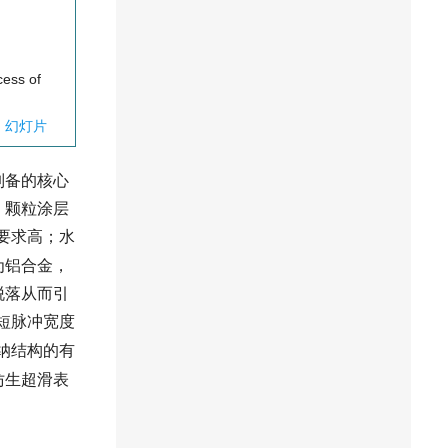
cess of
幻灯片
制备的核心
、颗粒涂层
要求高；水
为铝合金，
脱落从而引
短脉冲宽度
纳结构的有
仿生超滑表