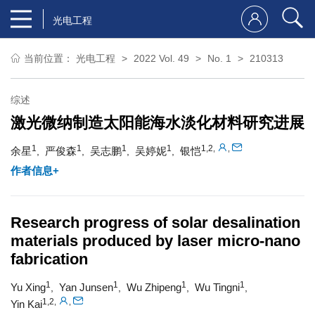
光电工程
当前位置：
光电工程
2022 Vol. 49
No. 1
210313
综述
激光微纳制造太阳能海水淡化材料研究进展
1
1
1
1
1,2
,
,
余星
严俊森
吴志鹏
吴婷妮
银恺
,
,
,
,
作者信息+
Research progress of solar desalination
materials produced by laser micro-nano
fabrication
1
1
1
1
Yu Xing
Yan Junsen
Wu Zhipeng
Wu Tingni
,
,
,
,
1,2
,
,
Yin Kai