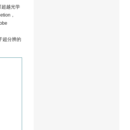
可超越光学
tion，
be
d
于超分辨的