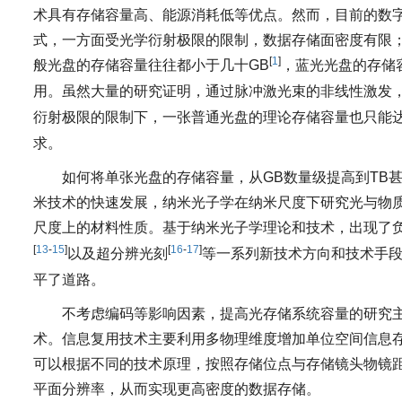
术具有存储容量高、能源消耗低等优点。然而，目前的数字型多用途存储
式，一方面受光学衍射极限的限制，数据存储面密度有限
[
1
]
般光盘的存储容量往往都小于几十GB
，蓝光光盘的存储容
用。虽然大量的研究证明，通过脉冲激光束的非线性激发
衍射极限的限制下，一张普通光盘的理论存储容量也只能达
求。
如何将单张光盘的存储容量，从GB数量级提高到TB
米技术的快速发展，纳米光子学在纳米尺度下研究光与物
尺度上的材料性质。基于纳米光子学理论和技术，出现了
[
13
-
15
]
[
16
-
17
]
以及超分辨光刻
等一系列新技术方向和技术手
平了道路。
不考虑编码等影响因素，提高光存储系统容量的研究
术。信息复用技术主要利用多物理维度增加单位空间信息
可以根据不同的技术原理，按照存储位点与存储镜头物镜
平面分辨率，从而实现更高密度的数据存储。