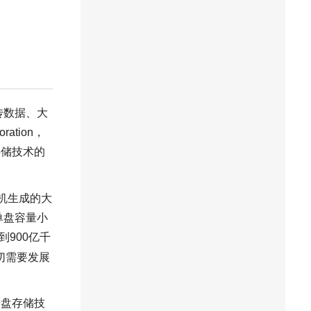
传数据、大
ation，
存储技术的
户机生成的大
单盘容量小
900亿千
切需要发展
，光盘存储技