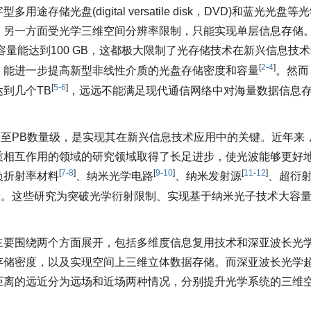
光盘(digital versatile disk，DVD)和蓝光光盘等
；另一方面受光学三维空间分辨率限制，只能实现单层信息存储
量能达到100 GB，这都极大限制了光存储技术在新兴信息技
[
2
-
4
]
，能进一步提高新型非线性介质的光盘存储密度和容量
。然而
[
5
-
6
]
到几个TB
，远远不能满足现代通信网络中对海量数据信息
甚至PB数量级，是实现其在新兴信息技术应用中的关键。近年来
质相互作用的领域的研究领域取得了长足进步，使光波能够更好
[
7
-
8
]
[
9
-
10
]
[
11
-
12
]
负折射率材料
、纳米光学电路
、纳米发射源
、超衍
段。这些研究为突破光学衍射限制、实现基于纳米光子技术大容
主要围绕两个方面展开，包括多维度信息复用技术和深亚波长光
存储密度，以及实现空间上三维立体数据存储。而深亚波长光学
距离的远近分为远场和近场两种情况，分别提升光学系统的三维