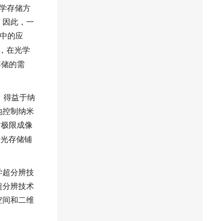
光学存储方
。因此，一
术中的应
，在光学
存储的需
，得益于纳
地控制纳米
射极限成像
量光存储铺
学超分辨技
超分辨技术
空间和二维