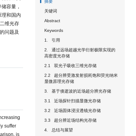
摘要
存储容量，
关键词
原理和国内
Abstract
辨二维光存
Keywords
在的问题及
1. 引用
2. 通过远场超越光学衍射极限实现的
高密度光存储
2.1 双光子吸收三维光存储
2.2 超分辨受激发射损耗饱和荧光纳米
显微原理光存储
3. 基于倏逝波的近场超分辨光存储
3.1 近场探针扫描显微光存储
3.2 近场固体浸没透镜光存储
increasing
3.3 超分辨近场结构光存储
y suffer
4. 总结与展望
arison, is