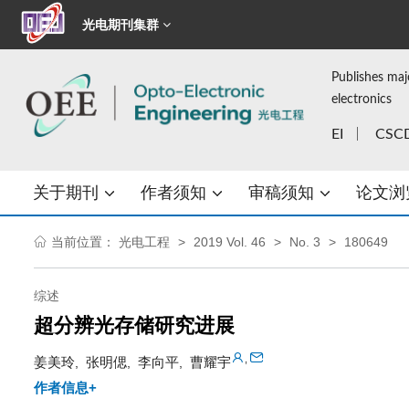
光电期刊集群
Publishes maj
electronics
EI
CSC
关于期刊
作者须知
审稿须知
论文浏
当前位置：
光电工程
2019 Vol. 46
No. 3
180649
综述
超分辨光存储研究进展
,
姜美玲
张明偲
李向平
曹耀宇
,
,
,
作者信息+