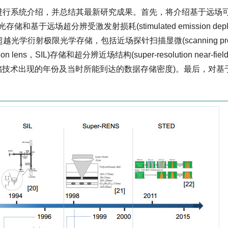
进行系统介绍，并总结其最新研究成果。首先，将介绍基于远场
光存储和基于远场超分辨受激发射损耗(stimulated emission deple
学衍射极限光学存储，包括近场探针扫描显微(scanning pro
lens，SIL)存储和超分辨近场结构(super-resolution near-fiel
储技术出现的年份及当时所能到达的数据存储密度)。最后，对基