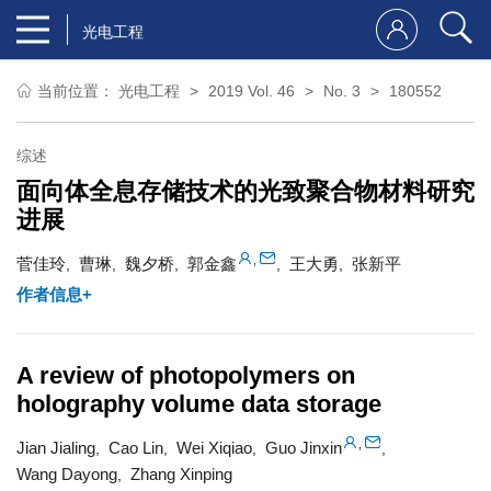
光电工程
当前位置：
光电工程
2019 Vol. 46
No. 3
180552
综述
面向体全息存储技术的光致聚合物材料研究
进展
,
菅佳玲
曹琳
魏夕桥
郭金鑫
王大勇
张新平
,
,
,
,
,
作者信息+
A review of photopolymers on
holography volume data storage
,
Jian Jialing
Cao Lin
Wei Xiqiao
Guo Jinxin
,
,
,
,
Wang Dayong
Zhang Xinping
,