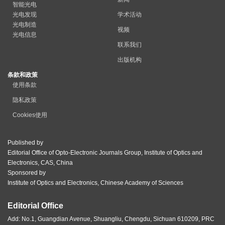
智能光电
光电发现
学术活动
光电制造
视频
光电信息
联系我们
出版机构
条款和政策
使用条款
隐私政策
Cookies使用
Published by
Editorial Office of Opto-Electronic Journals Group, Institute of Optics and
Electronics, CAS, China
Sponsored by
Institute of Optics and Electronics, Chinese Academy of Sciences
Editorial Office
Add: No.1, Guangdian Avenue, Shuangliu, Chengdu, Sichuan 610209, PRC