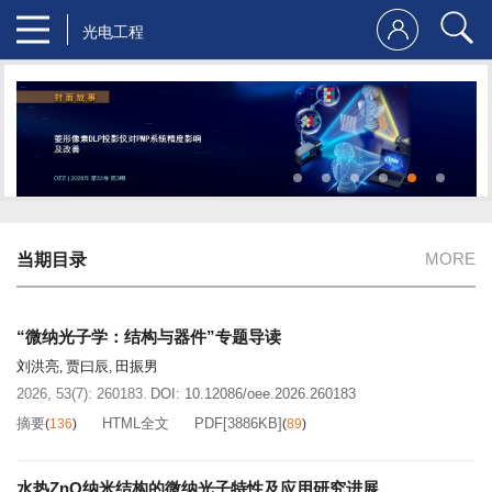
光电工程
MORE
当期目录
“微纳光子学：结构与器件”专题导读
刘洪亮
贾曰辰
田振男
,
,
2026, 53(7): 260183.
DOI:
10.12086/oee.2026.260183
摘要
HTML全文
PDF[
3886KB
]
(
136
)
(
89
)
水热ZnO纳米结构的微纳光子特性及应用研究进展