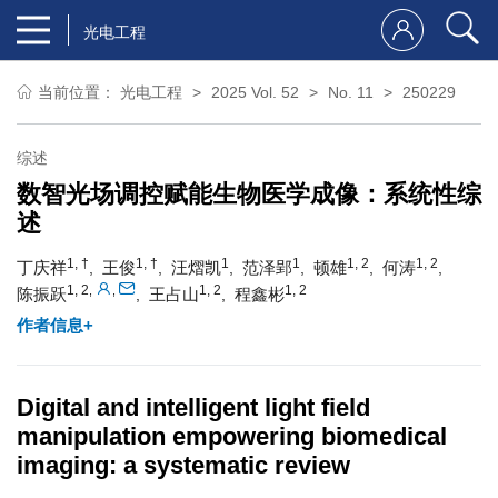
光电工程
当前位置：
光电工程
2025 Vol. 52
No. 11
250229
综述
数智光场调控赋能生物医学成像：系统性综
述
1, †
1, †
1
1
1, 2
1, 2
丁庆祥
王俊
汪熠凯
范泽郢
顿雄
何涛
,
,
,
,
,
,
1, 2
1, 2
1, 2
,
,
陈振跃
王占山
程鑫彬
,
,
作者信息+
Digital and intelligent light field
manipulation empowering biomedical
imaging: a systematic review