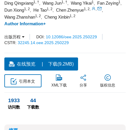
1, †
1, †
1
1
Ding Qingxiang
Wang Jun
Wang Yikai
Fan Zeying
,
,
,
,
1, 2
1, 2
1, 2
,
,
Dun Xiong
He Tao
Chen Zhenyue
,
,
,
1, 2
1, 2
Wang Zhanshan
Cheng Xinbin
,
Author Information+
出版历程
DOI:
10.12086/oee.2025.250229
CSTR:
32245.14.oee.2025.250229
在线预览
下载(9.2MB)
引用本文
XML下载
分享
版权信息
1933
44
访问数
下载数